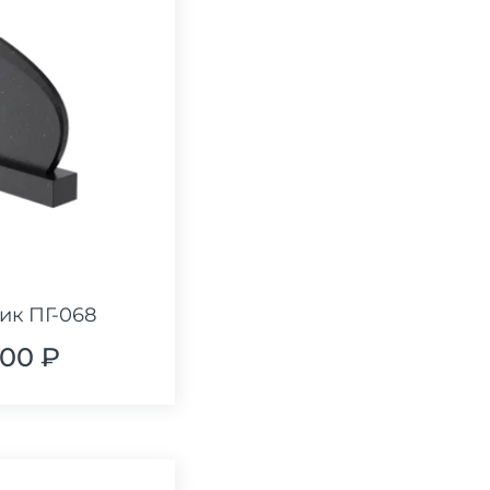
ик ПГ-068
100 ₽