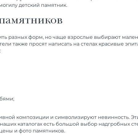
могилу
детский
памятник
.
 памятников
ить
разных
форм
, но чаще взрослые выбирают мале
ели также просят написать на стелах красивые эпита
:
бями;
тивной композиции и символизируют невинность. Эт
В наших
каталогах
есть
большой
выбор
надгробных
ст
 цены и фото памятников.