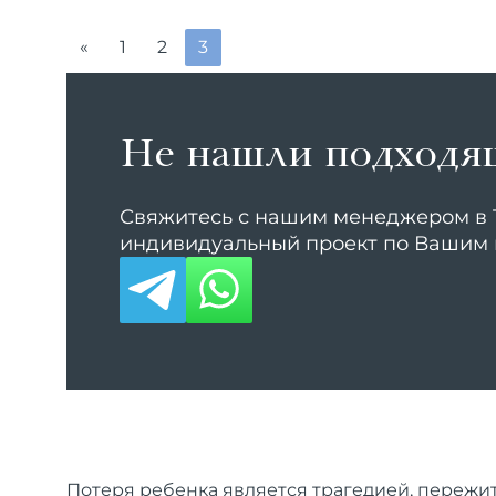
«
1
2
3
Не нашли подходя
Свяжитесь с нашим менеджером в T
индивидуальный проект по Вашим
Потеря
ребенка
является трагедией, пережит