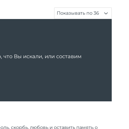
Показывать по 36
 что Вы искали, или составим
ль, скорбь, любовь и оставить память о