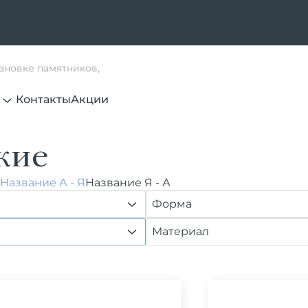
тановке памятников,
Контакты
Акции
кие
Название А - Я
Название Я - А
Форма
Материал