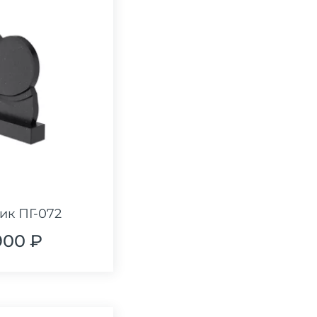
ик ПГ-072
900 ₽