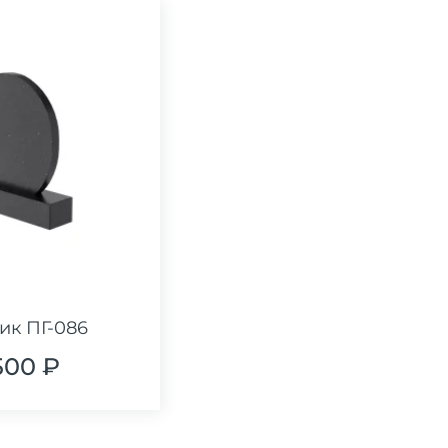
ик ПГ-086
500 ₽