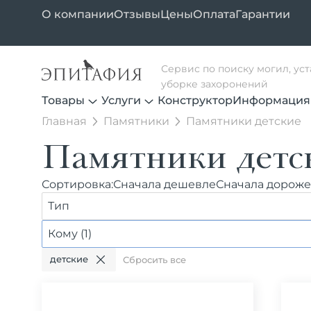
О компании
Отзывы
Цены
Оплата
Гарантии
Сервис по поиску могил, ус
уборке захоронений
Товары
Услуги
Конструктор
Информация
Главная
Памятники
Памятники детские
Памятники детс
Сортировка:
Сначала дешевле
Сначала дороже
Тип
Кому (1)
детские
Сбросить все