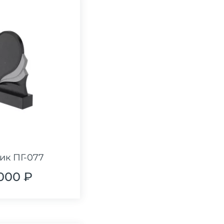
ик ПГ-077
 000 ₽