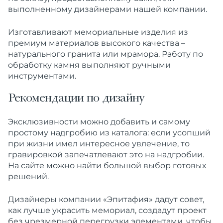
выполненному дизайнерами нашей
компании
.
Изготавливают
мемориальные изделия из
премиум материалов высокого качества –
натурального
гранита или
мрамора
. Работу по
обработку
камня
выполняют ручными
инструментами.
Рекомендации по дизайну
Эксклюзивности можно добавить
и самому
простому
надгробию
из
каталога
: если усопший
при жизни имел интересное увлечение, то
гравировкой запечатлевают это на
надгробии
.
На сайте можно найти большой выбор готовых
решений.
Дизайнеры
компании
«Эпитафия» дадут совет,
как лучше украсить мемориал, создадут проект
без чрезмерной перегрузки элементами, чтобы