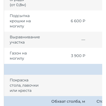
(от 0,8м)
Подсыпка
крошки на
6 600 Р
могилу
Выравнивание
—
участка
Газон на
3 900 Р
могилу
Покраска
стола, лавочки
или креста
Обхват столба, м
Стои