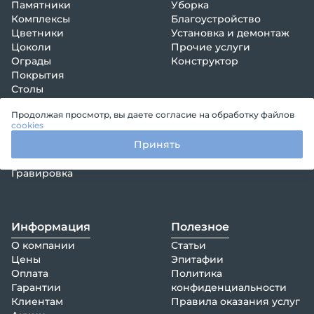
Памятники
Уборка
Комплексы
Благоустройство
Цветники
Установка и демонтаж
Цоколи
Прочие услуги
Ограды
Конструктор
Покрытия
Столы
Лавки
Продолжая просмотр, вы даете согласие на обработку файлов
Кресты
cookies
Венки, композиции
Принять
Декорации
Оформление памятника
Гравировка
Информация
Полезное
О компании
Статьи
Цены
Эпитафии
Оплата
Политика
Гарантии
конфиденциальности
Клиентам
Правила оказания услуг