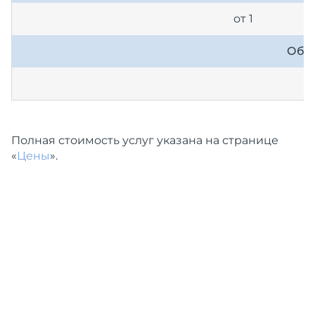
от 1
Обхв
Полная стоимость услуг указана на странице
«
Цены
».