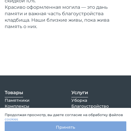
скидкой 10%.
Красиво оформленная могила — это дань
памяти и важная часть благоустройства
кладбища. Наши близкие живы, пока жива
память о них.
Товары
Услуги
Памятники
Уборка
Комплексы
Благоустройство
Цветники
Установка и демонтаж
Продолжая просмотр, вы даете согласие на обработку файлов
Цоколи
Прочие услуги
cookies
Ограды
Конструктор
Принять
Покрытия