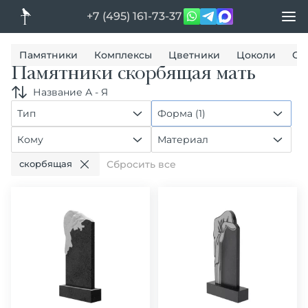
+7 (495) 161-73-37
Памятники
Комплексы
Цветники
Цоколи
Ог
Памятники скорбящая мать
Название А - Я
Тип
Форма (1)
Кому
Материал
скорбящая
Сбросить все