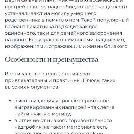
Вертикальный
памятник
— это
классическое
и
востребованное
надгробие
, которое чаще всего
устанавливают на
могилу
умершего
родственника в память о нем
. Такой популярный
вариант памятника подходит как для
одиночного, так и для семейного захоронения
на двоих.
Его украшают символами, надписями,
изображениями, отражающими жизнь близкого.
Особенности и преимущества
Вертикальные
стелы
эстетически
привлекательны и практичны. Плюсы таких
высоких
монументов
:
высота
изделия
упрощает прочтение
выгравированных надписей – так легче
найти нужную
могилу
;
в отличие от
низкого
горизонтального
надгробия
, на таком мемориале есть
возможность нанести фотографию