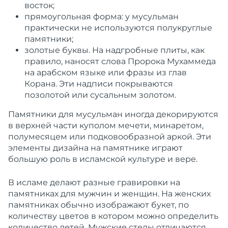
восток;
прямоугольная
форма
: у
мусульман
практически не используются полукруглые
памятники
;
золотые буквы. На
надгробные
плиты, как
правило
, наносят слова Пророка Мухаммеда
на арабском языке или фразы из глав
Корана. Эти надписи покрываются
позолотой или сусальным золотом.
Памятники
для
мусульман
иногда декорируются
в верхней части куполом
мечети
, минаретом,
полумесяцем или подковообразной аркой. Эти
элементы дизайна на памятнике играют
большую
роль в исламской культуре и вере.
В
исламе
делают разные гравировки на
памятниках для мужчин и женщин. На женских
памятниках
обычно изображают букет, по
количеству цветов в котором можно определить
количество детей.
Мужские
стелы отличаются