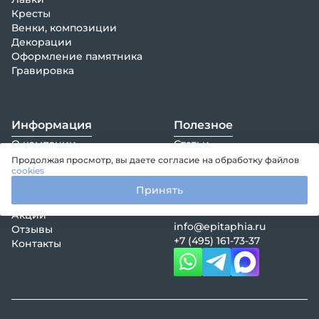
Кресты
Венки, композиции
Декорации
Оформление памятника
Гравировка
Информация
Полезное
О компании
Статьи
Цены
Эпитафии
Продолжая просмотр, вы даете согласие на обработку файлов
cookies
Оплата
Политика
Гарантии
конфиденциальности
Принять
Клиентам
Правила оказания услуг
Акции
info@epitaphia.ru
Отзывы
+7 (495) 161-73-37
Контакты