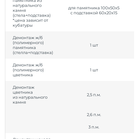
памятника из
натурального
для памятника 100х50х5
камня
с подставкой 60х20х15
(стела+подставка)
*цена зависит от
кубатуры
Демонтаж ж/б
(полимерного)
1 шт
памятника
(стелла+подставка)
Демонтаж ж/б
(полимерного)
1 шт
цветника
Демонтаж
цветника
2,5 п.м.
из натурального
камня
2,6 п.м.
3 п.м.