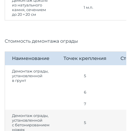
Демонтаж цоколя
из натуального
1 м.п.
камня, сечением
до 20 × 20 см
Стоимость демонтажа ограды
Наименование
Точек крепления
Сто
Демонтаж ограды,
установленной
5
в грунт
6
7
Демонтаж ограды,
установленной
5
с бетонированием
ножек