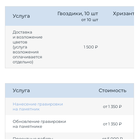
Гвоздики, 10 шт
Хризантем
Услуга
от 10 шт
Доставка
и возложение
цветов
(услуга
1 500 ₽
возложения
оплачивается
отдельно)
Услуга
Стоимость
Нанесение гравировки
от 1 350 ₽
на памятник
Обновление гравировки
от 1 350 ₽
на памятнике
Проектные работы
от 5 000 ₽