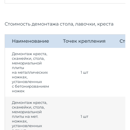
Стоимость демонтажа стола, лавочки, креста
Наименование
Точек крепления
Сто
Демонтаж креста,
скамейки, стола,
мемориальной
плиты
на металлических
1 шт
ножках,
установленных
с бетонированием
ножек
Демонтаж креста,
скамейки, стола,
мемориальной
плиты на мет.
1 шт
ножках,
установленных