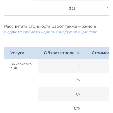
3,25
150
Рассчитать стоимость работ также можно в
виджете расчёта удаления дерева с участка
.
Услуга
Обхват ствола, м
Стоимост
Выкорчёвка
1
пня
1,25
1,5
1,75