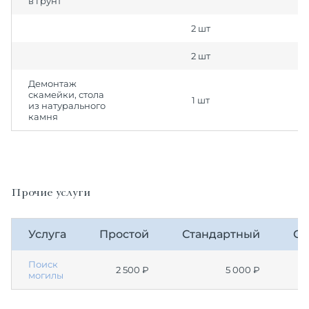
в грунт
2 шт
2 шт
Демонтаж
скамейки, стола
1 шт
из натурального
камня
Прочие услуги
Услуга
Простой
Стандартный
Сл
Поиск
2 500 ₽
5 000 ₽
могилы