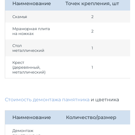
Наименование
Точек крепления, шт
Скамья
2
Мраморная плита
2
на ножках
Стол
1
металлический
Крест
(деревянный,
1
металлический)
Стоимость демонтажа памятника
и цветника
Наименование
Количество/размер
С
Демонтаж