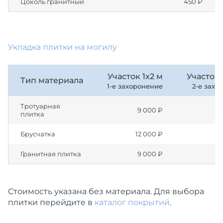
Цоколь гранитный
450 ₽
Укладка плитки на могилу
Участок 1х2 м
Участок 
Тип материала
1-е захоронение
2-е захо
Тротуарная
9 000 ₽
плитка
Брусчатка
12 000 ₽
Гранитная плитка
9 000 ₽
Стоимость указана без материала. Для выбора
плитки перейдите в
каталог покрытий
.