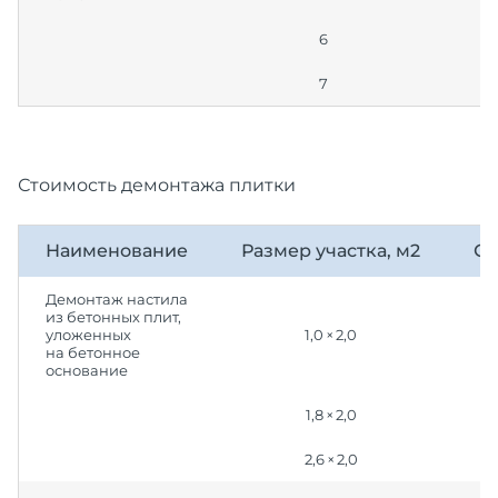
6
7
Стоимость демонтажа плитки
Наименование
Размер участка, м2
Ст
Демонтаж настила
из бетонных плит,
уложенных
1,0 × 2,0
на бетонное
основание
1,8 × 2,0
2,6 × 2,0