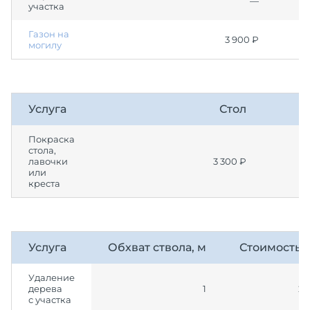
—
участка
Газон на
3 900 ₽
могилу
Услуга
Стол
Покраска
стола,
лавочки
3 300 ₽
или
креста
Услуга
Обхват ствола, м
Стоимость 
Удаление
дерева
1
27
с участка