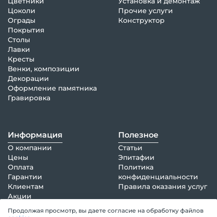
Цветники
Установка и демонтаж
Цоколи
Прочие услуги
Ограды
Конструктор
Покрытия
Столы
Лавки
Кресты
Венки, композиции
Декорации
Оформление памятника
Гравировка
Информация
Полезное
О компании
Статьи
Цены
Эпитафии
Оплата
Политика
Гарантии
конфиденциальности
Клиентам
Правила оказания услуг
Акции
info@epitaphia.ru
Отзывы
Продолжая просмотр, вы даете согласие на обработку файлов
+7 (495) 161-73-37
Контакты