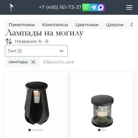
+7 (495) 161-73-37
Памятники
Комплексы
Цветники
Цоколи
Ог
Лампады на могилу
Название А - Я
Тип (1)
лампады
Сбросить все