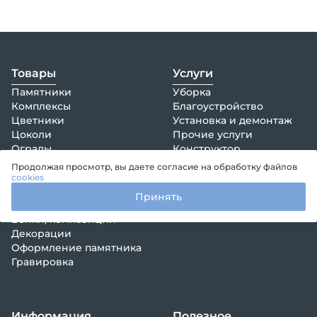
Товары
Услуги
Памятники
Уборка
Комплексы
Благоустройство
Цветники
Установка и демонтаж
Цоколи
Прочие услуги
Ограды
Конструктор
Покрытия
Продолжая просмотр, вы даете согласие на обработку файлов
Столы
cookies
Лавки
Принять
Кресты
Венки, композиции
Декорации
Оформление памятника
Гравировка
Информация
Полезное