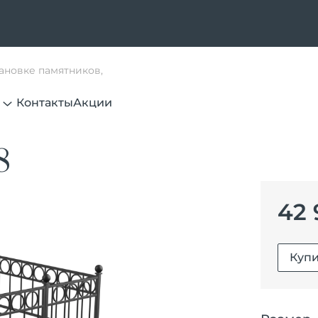
тановке памятников,
Контакты
Акции
8
42 
Купи