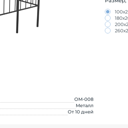
Размер,
100х
180х
200х
260х
ОМ-008
Металл
От 10 дней