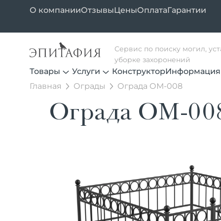
О компании
Отзывы
Цены
Оплата
Гарантии
Сервис по поиску могил, ус
уборке захоронений
Товары
Услуги
Конструктор
Информация
Главная
Ограды
Ограда ОМ-008
Ограда ОМ-00