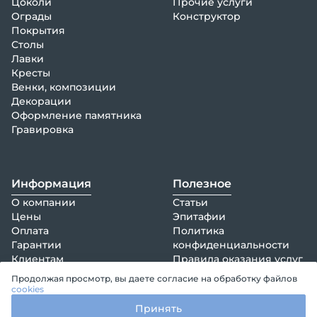
Цоколи
Прочие услуги
Ограды
Конструктор
Покрытия
Столы
Лавки
Кресты
Венки, композиции
Декорации
Оформление памятника
Гравировка
Информация
Полезное
О компании
Статьи
Цены
Эпитафии
Оплата
Политика
Гарантии
конфиденциальности
Клиентам
Правила оказания услуг
Акции
Продолжая просмотр, вы даете согласие на обработку файлов
info@epitaphia.ru
Отзывы
cookies
+7 (495) 161-73-37
Контакты
Принять