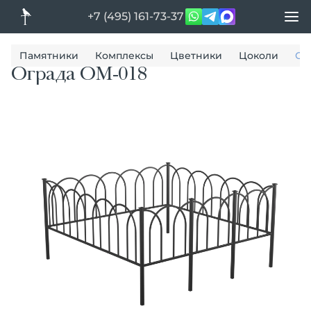
+7 (495) 161-73-37
Памятники
Комплексы
Цветники
Цоколи
Ог
Ограда ОМ-018