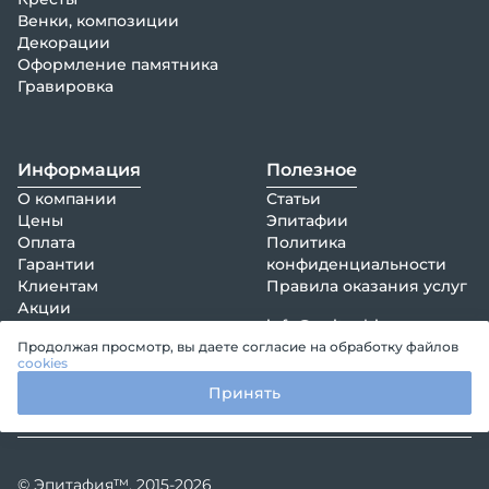
Венки, композиции
Декорации
Оформление памятника
Гравировка
Информация
Полезное
О компании
Статьи
Цены
Эпитафии
Оплата
Политика
Гарантии
конфиденциальности
Клиентам
Правила оказания услуг
Акции
info@epitaphia.ru
Отзывы
+7 (495) 161-73-37
Продолжая просмотр, вы даете согласие на обработку файлов
Контакты
cookies
Принять
© Эпитафия™, 2015-2026