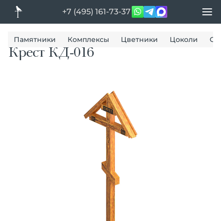
+7 (495) 161-73-37
Памятники
Комплексы
Цветники
Цоколи
Ог
Крест КД-016