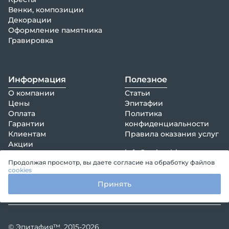
Венки, композиции
Декорации
Оформление памятника
Гравировка
Информация
Полезное
О компании
Статьи
Цены
Эпитафии
Оплата
Политика
Гарантии
конфиденциальности
Клиентам
Правила оказания услуг
Акции
info@epitaphia.ru
Отзывы
+7 (495) 161-73-37
Продолжая просмотр, вы даете согласие на обработку файлов
Контакты
cookies
Принять
© Эпитафия™, 2015-2026