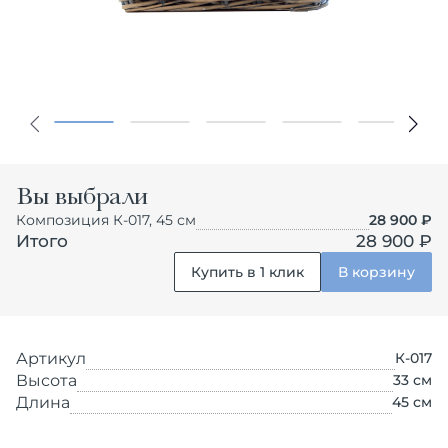
Вы выбрали
Композиция К-017, 45 см
28 900
₽
Итого
28 900 ₽
Купить в 1 клик
В корзину
Артикул
К-017
Высота
33
см
Длина
45
см