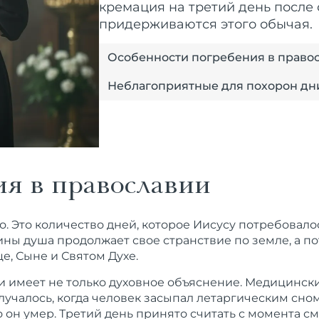
кремация на третий день после
придерживаются этого обычая.
Особенности погребения в право
Неблагоприятные для похорон дн
ия в православии
о. Это количество дней, которое Иисусу потребовал
ины душа продолжает свое странствие по земле, а по
е, Сыне и Святом Духе.
и имеет не только духовное объяснение. Медицинск
учалось, когда человек засыпал летаргическим сно
о он умер. Третий день принято считать с момента с