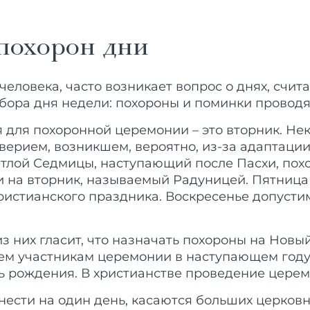
похорон дни
человека, часто возникает вопрос о днях, сч
ыбора дня недели: похороны и поминки проводя
я для похоронной церемонии – это вторник. Не
еверием, возникшем, вероятно, из-за адаптаци
етлой Седмицы, наступающий после Пасхи, пох
ти на вторник, называемый Радуницей. Пятница
ристианского праздника. Воскресенье допустим
 них гласит, что назначать похороны на Новый
сем участникам церемонии в наступающем году
ь рождения. В христианстве проведение церем
нести на один день, касаются больших церков