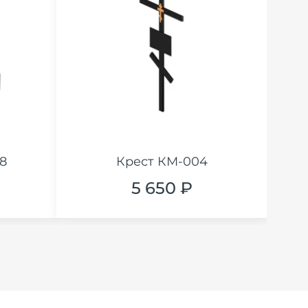
8
Крест КМ-004
5 650 ₽