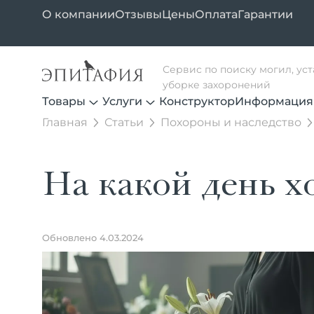
О компании
Отзывы
Цены
Оплата
Гарантии
Сервис по поиску могил, ус
уборке захоронений
Товары
Услуги
Конструктор
Информация
Главная
Статьи
Похороны и наследство
На какой день х
Обновлено 4.03.2024