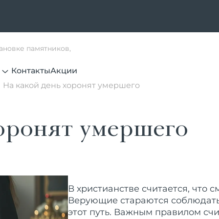
тановке памятников,
Контакты
Акции
На какой день хоронят умершего
оронят умершего
В христианстве считается, что с
Верующие стараются соблюдать
этот путь. Важным правилом счи