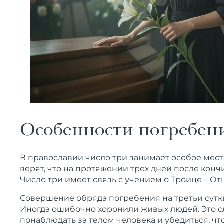
Особенности погребен
В православии число три занимает особое мест
верят, что на протяжении трех дней после конч
Число три имеет связь с учением о Троице – Отц
Совершение обряда погребения на третьи сутк
Иногда ошибочно хоронили живых людей. Это сл
понаблюдать за телом человека и убедиться, чт