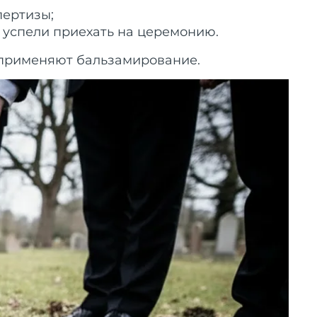
пертизы;
е успели приехать на церемонию.
а применяют бальзамирование.