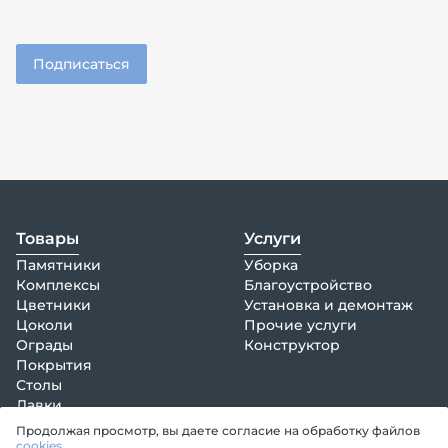
Товары
Услуги
Памятники
Уборка
Комплексы
Благоустройство
Цветники
Установка и демонтаж
Цоколи
Прочие услуги
Ограды
Конструктор
Покрытия
Столы
Лавки
Кресты
Продолжая просмотр, вы даете согласие на обработку файлов
Венки, композиции
cookies