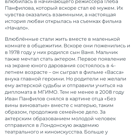
влюбилась в начинающего режиссера Глеба
Панфилова, который вскоре стал её мужем. Их
чувства оказались взаимными, а настоящая
история любви открылась на съемках фильма
«Начало».
Влюблённые стали жить вместе в маленькой
комнате в общежитии. Вскоре они поженились и
в 1978 году у них родился сын Ваня. Мальчик
также мечтал стать актером. Первое появление
на экране юного дарования состоялось в 4-
летнем возрасте – он сыграл в фильме «Васса»
внука главной героини. Но родители не желали
ему актерской судьбы и отправили учиться на
дипломата в МГИМО. Тем не менее в 2008 году
Иван Панфилов снялся в картине отца «Без
вины виноватые» вместе с матерью, таким
образом, продолжив семейное дело. За
актерским образованием молодой человек
отправился в Лондонскую академию
театрального и киноискусства. Больше у