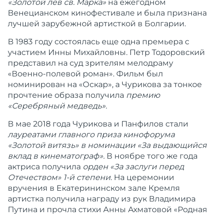
«Золотой лев св. Марка»
на ежегодном
Венецианском кинофестивале и была признана
лучшей зарубежной артисткой в Болгарии.
В 1983 году состоялась еще одна премьера с
участием Инны Михайловны. Петр Тодоровский
представил на суд зрителям мелодраму
«Военно-полевой роман». Фильм был
номинирован на «Оскар», а Чурикова за тонкое
прочтение образа получила
премию
«Серебряный медведь»
.
В мае 2018 года Чурикова и Панфилов стали
лауреатами главного приза кинофорума
«Золотой витязь» в номинации «За выдающийся
вклад в кинематограф»
. В ноябре того же года
актриса получила
орден «За заслуги перед
Отечеством» 1-й степени
. На церемонии
вручения в Екатерининском зале Кремля
артистка получила награду из рук Владимира
Путина и прочла стихи Анны Ахматовой «Родная