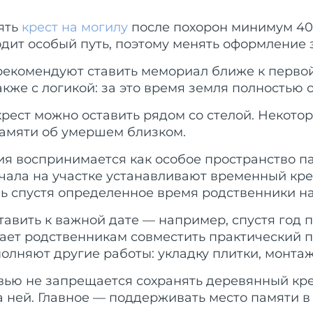
ять
крест на могилу
после похорон минимум 40 
дит особый путь, поэтому менять оформление з
 рекомендуют ставить мемориал ближе к перво
кже с логикой: за это время земля полностью о
рест можно оставить рядом со стелой. Некот
памяти об умершем близком.
ия воспринимается как особое пространство п
чала на участке устанавливают временный крес
шь спустя определенное время родственники н
тавить к важной дате — например, спустя год 
ает родственникам совместить практический п
полняют другие работы: укладку плитки, монта
вью не запрещается сохранять деревянный кре
а ней. Главное — поддерживать место памяти 