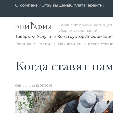
О компании
Отзывы
Цены
Оплата
Гарантии
Сервис по поиску могил, ус
уборке захоронений
Товары
Услуги
Конструктор
Информация
Главная
Статьи
Памятники
Когда ставя
Когда ставят па
Обновлено 12.05.2026