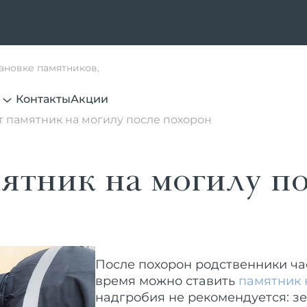
тановке памятников,
Контакты
Акции
т памятник на могилу после похорон
мятник на могилу п
После похорон родственники ча
время можно ставить
памятник 
надгробия не рекомендуется: з