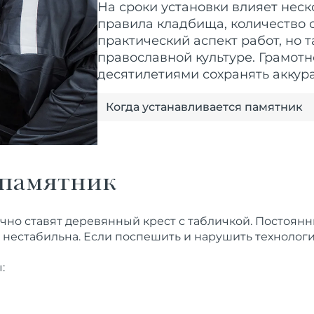
На сроки установки влияет неск
правила кладбища, количество о
практический аспект работ, но 
православной культуре. Грамот
десятилетиями сохранять аккур
Когда устанавливается памятник
 памятник
ычно ставят деревянный крест с табличкой. Постоя
 нестабильна. Если поспешить и нарушить технолог
: