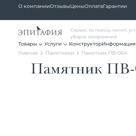
О компании
Отзывы
Цены
Оплата
Гарантии
Сервис по поиску могил, ус
уборке захоронений
Товары
Услуги
Конструктор
Информация
Главная
Памятники
Памятник ПВ-064
Памятник ПВ-