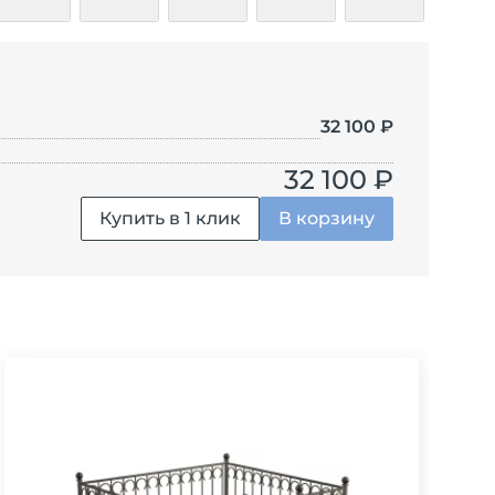
ЦВ-015
ЦВ-016
ЦВ-017
ЦВ-018
ЦВ-019
32 100
₽
32 100 ₽
Купить в 1 клик
В корзину