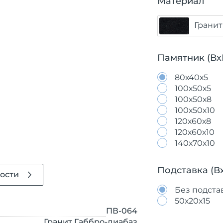
Материал
Гранит
Памятник (Вх
80х40х5
100х50х5
100х50х8
100х50х10
120х60х8
120х60х10
140х70х10
Подставка (В
ости
Без подста
50х20х15
ПВ-064
Гранит Габбро-диабаз