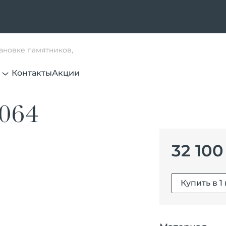
тановке памятников,
Контакты
Акции
064
32 100
Купить в 1