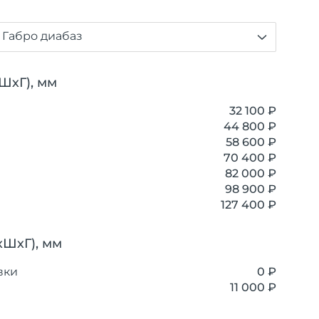
 Габро диабаз
ШхГ), мм
32 100 ₽
44 800 ₽
58 600 ₽
70 400 ₽
82 000 ₽
98 900 ₽
127 400 ₽
хШхГ), мм
вки
0 ₽
11 000 ₽