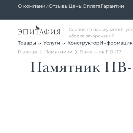
О компании
Отзывы
Цены
Оплата
Гарантии
Сервис по поиску могил, ус
уборке захоронений
Товары
Услуги
Конструктор
Информация
Главная
Памятники
Памятник ПВ-117
Памятник ПВ-