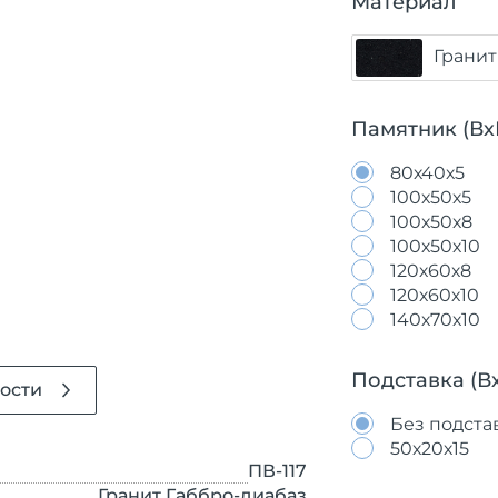
Материал
Гранит
Памятник (Вх
80х40х5
100х50х5
100х50х8
100х50х10
120х60х8
120х60х10
140х70х10
Подставка (В
ости
Без подста
50х20х15
ПВ-117
Гранит Габбро-диабаз