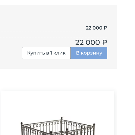
ЦВ-015
ЦВ-016
ЦВ-017
ЦВ-018
ЦВ-019
22 000
₽
22 000 ₽
Купить в 1 клик
В корзину