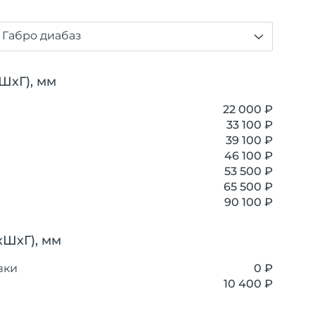
 Габро диабаз
ШхГ), мм
22 000 ₽
33 100 ₽
39 100 ₽
46 100 ₽
53 500 ₽
65 500 ₽
90 100 ₽
хШхГ), мм
вки
0 ₽
10 400 ₽