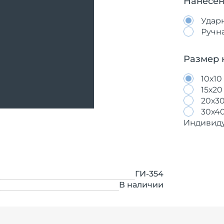
Нанесен
Удар
Ручн
Размер 
10х10
15х20
20х3
30х4
Индивид
ГИ-354
В наличии