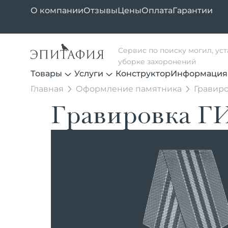
О компании
Отзывы
Цены
Оплата
Гарантии
Сервис по поиску могил, ус
уборке захоронений
Товары
Услуги
Конструктор
Информация
Главная
Оформление памятника
Гравиро
Гравировка Г