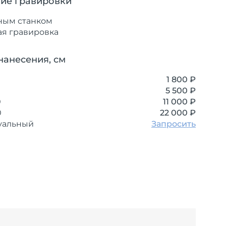
ие гравировки
ным станком
ая гравировка
нанесения, см
1 800 ₽
5 500 ₽
0
11 000 ₽
0
22 000 ₽
уальный
Запросить