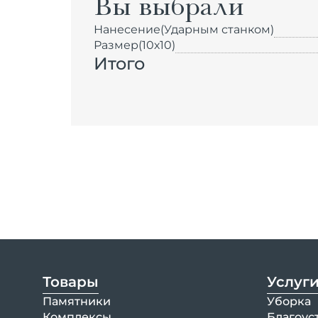
Вы выбрали
Нанесение
(Ударным станком)
Размер
(10х10)
Итого
Товары
Услуг
Памятники
Уборка
Комплексы
Благоус