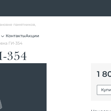
тановке памятников,
Контакты
Акции
вка ГИ-354
И-354
1 8
Купи