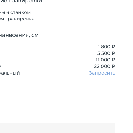
ие гравировки
ным станком
ая гравировка
нанесения, см
1 800 ₽
5 500 ₽
0
11 000 ₽
0
22 000 ₽
уальный
Запросить