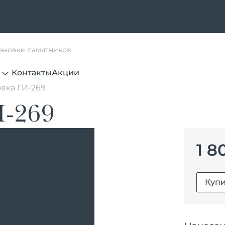
тановке памятников,
Контакты
Акции
вка ГИ-269
И-269
1 8
Купи