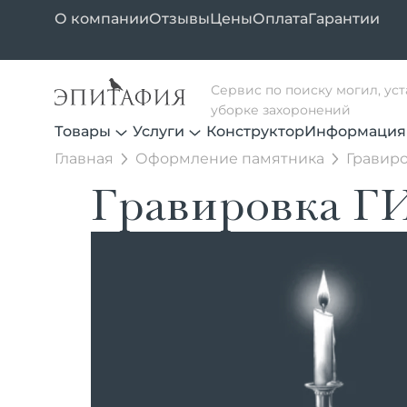
О компании
Отзывы
Цены
Оплата
Гарантии
Сервис по поиску могил, ус
уборке захоронений
Товары
Услуги
Конструктор
Информация
Главная
Оформление памятника
Гравиро
Гравировка Г