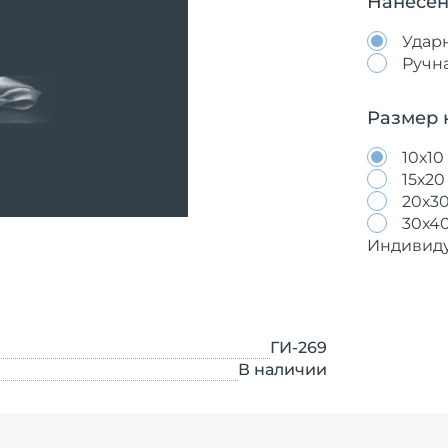
Нанесен
Удар
Ручн
Размер 
10х10
15х20
20х3
30х4
Индивид
ГИ-269
В наличии