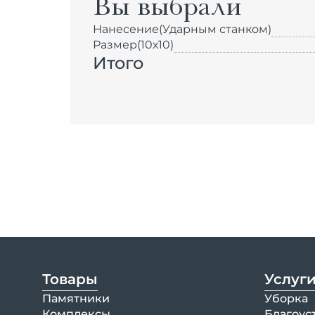
Вы выбрали
Нанесение
(Ударным станком)
Размер
(10х10)
Итого
Товары
Услуг
Памятники
Уборка
Комплексы
Благоус