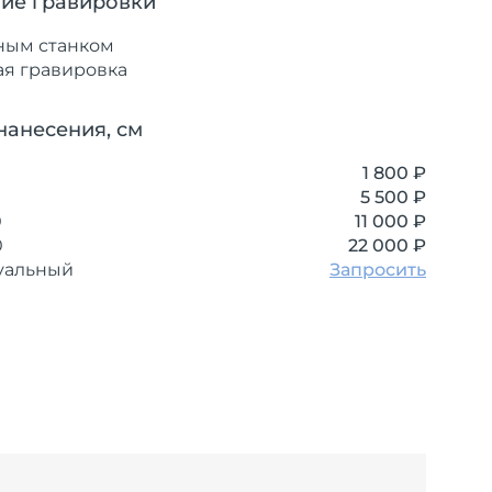
ие гравировки
ным станком
ая гравировка
нанесения, см
1 800 ₽
5 500 ₽
0
11 000 ₽
0
22 000 ₽
уальный
Запросить