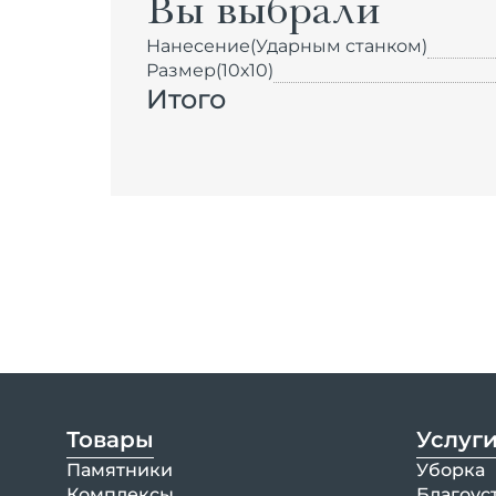
Вы выбрали
Нанесение
(Ударным станком)
Размер
(10х10)
Итого
Товары
Услуг
Памятники
Уборка
Комплексы
Благоус