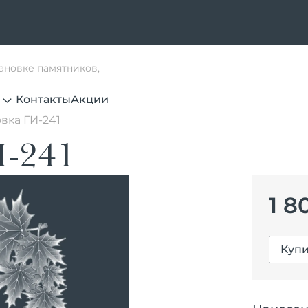
тановке памятников,
Контакты
Акции
вка ГИ-241
И-241
1 8
Купи