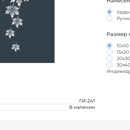
Нанесен
Удар
Ручн
Размер 
10х10
15х20
20х3
30х4
Индивид
ГИ-241
В наличии