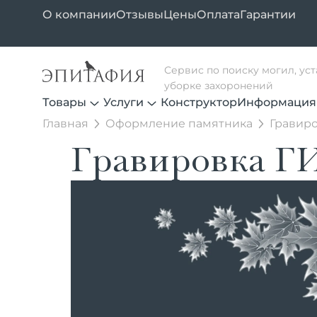
О компании
Отзывы
Цены
Оплата
Гарантии
Сервис по поиску могил, ус
уборке захоронений
Товары
Услуги
Конструктор
Информация
Главная
Оформление памятника
Гравиро
Гравировка Г