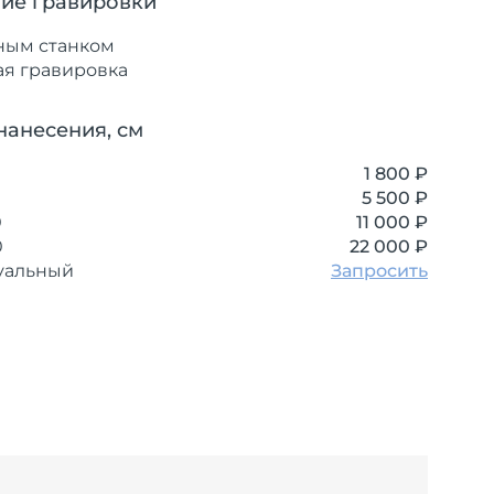
ие гравировки
ным станком
ая гравировка
нанесения, см
1 800 ₽
5 500 ₽
0
11 000 ₽
0
22 000 ₽
уальный
Запросить