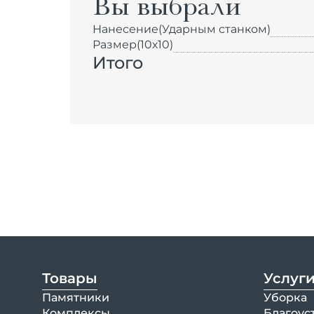
Вы выбрали
Нанесение
(Ударным станком)
Размер
(10х10)
Итого
Товары
Услуг
Памятники
Уборка
Комплексы
Благоус