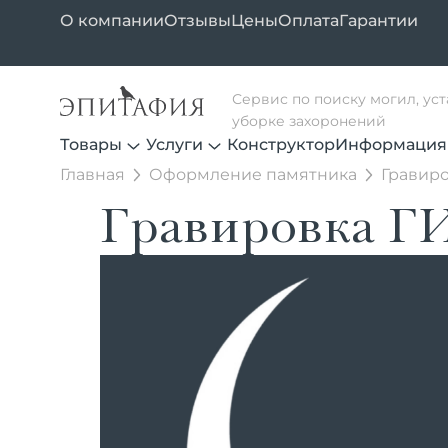
О компании
Отзывы
Цены
Оплата
Гарантии
Сервис по поиску могил, ус
уборке захоронений
Товары
Услуги
Конструктор
Информация
Главная
Оформление памятника
Гравиро
Гравировка ГИ