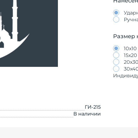
Нанесен
Удар
Ручн
Размер 
10х10
15х20
20х3
30х4
Индивид
ГИ-215
В наличии