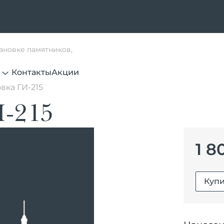
тановке памятников,
Контакты
Акции
вка ГИ-215
-215
1 8
Купи