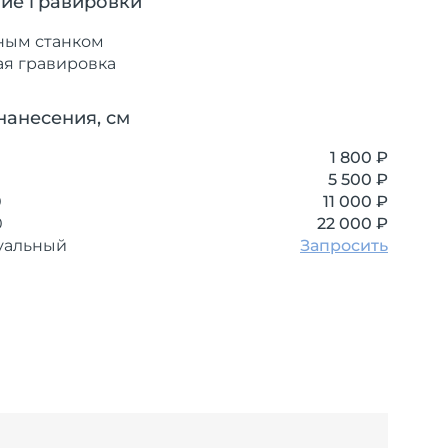
ие гравировки
ным станком
ая гравировка
нанесения, см
1 800 ₽
5 500 ₽
0
11 000 ₽
0
22 000 ₽
уальный
Запросить