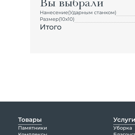
Вы выбрали
Нанесение
(Ударным станком)
Размер
(10х10)
Итого
Товары
Услуг
Памятники
Уборка
Комплексы
Благоус