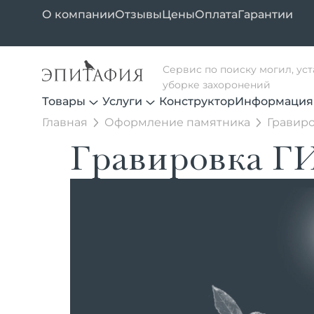
О компании
Отзывы
Цены
Оплата
Гарантии
Сервис по поиску могил, ус
уборке захоронений
Товары
Услуги
Конструктор
Информация
Главная
Оформление памятника
Гравиро
Гравировка Г