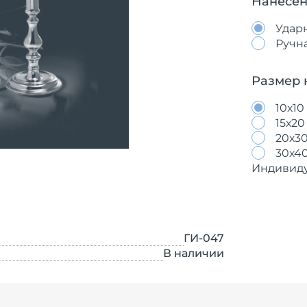
Нанесен
Удар
Ручн
Размер 
10х10
15х20
20х3
30х4
Индивид
ГИ-047
В наличии