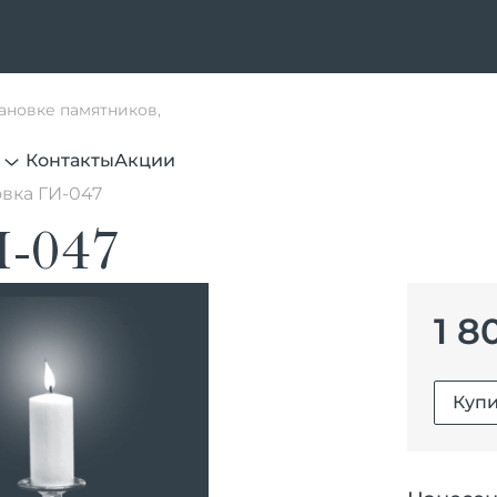
тановке памятников,
Контакты
Акции
вка ГИ-047
И-047
1 8
Купи