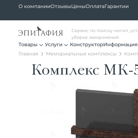
О компании
Отзывы
Цены
Оплата
Гарантии
Сервис по поиску могил, ус
уборке захоронений
Товары
Услуги
Конструктор
Информация
Главная
Мемориальные комплексы
Комп
Комплекс МК-5