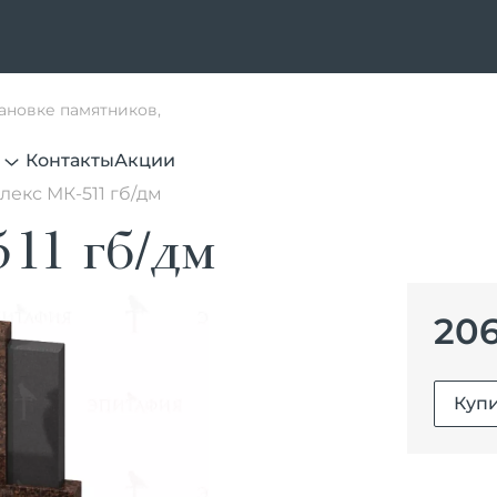
тановке памятников,
Контакты
Акции
лекс МК-511 гб/дм
11 гб/дм
206
Купи