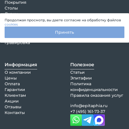
Покрытия
Столы
Лавки
Кресты
Продолжая просмотр, вы даете согласие на обработку файлов
cookies
Венки, композиции
Декорации
Принять
Оформление памятника
Гравировка
Информация
Полезное
О компании
Статьи
Цены
Эпитафии
Оплата
Политика
Гарантии
конфиденциальности
Клиентам
Правила оказания услуг
Акции
info@epitaphia.ru
Отзывы
+7 (495) 161-73-37
Контакты