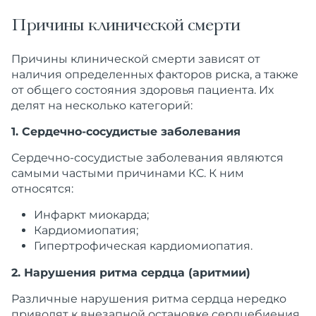
Причины клинической смерти
Причины
клинической
смерти
зависят от
наличия определенных факторов риска, а также
от общего
состояния
здоровья пациента. Их
делят на несколько категорий:
1. Сердечно-сосудистые заболевания
Сердечно-сосудистые заболевания
являются
самыми частыми причинами КС. К ним
относятся:
Инфаркт миокарда
;
Кардиомиопатия
;
Гипертрофическая кардиомиопатия
.
2. Нарушения ритма сердца (аритмии)
Различные нарушения ритма
сердца
нередко
приводят к
внезапной
остановке
сердцебиения.